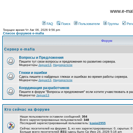
www.e-mafi
FAQ
Поиск
Пользователи
Группы
Рег
Текущее время Чт Авг 06, 2026 9:56 pm
Список форумов e-mafia
Форум
Сервер e-mafia
Вопросы и Предложения
Пишите тут свои вопросы и предложения по развитию сервера.
Модераторы
Jaguar13
,
Надзиратели
Глюки и ошибки
Сдесь пишите о найденых глюках и ошибках во время работы сервера.
Модераторы
Jaguar13
,
Надзиратели
Координация разработчиков
Пишите в форум "Вопросы и предложения" если хотите учавствовать в ра
Модератор
Jaguar13
Кто сейчас на форуме
Наши пользователи оставили сообщений:
304
Всего зарегистрированных пользователей:
348
Последний зарегистрированный пользователь:
kopipi2955
Сейчас посетителей на форуме:
1
, из них зарегистрированных: 0, скрытых: 0
Больше всего посетителей (
831
) здесь было Ср Июн 24, 2026 5:16 am