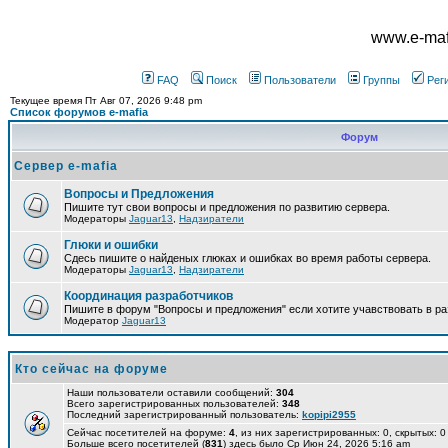
www.e-mafi
FAQ
Поиск
Пользователи
Группы
Рег
Текущее время Пт Авг 07, 2026 9:48 pm
Список форумов e-mafia
Форум
Сервер e-mafia
Вопросы и Предложения
Пишите тут свои вопросы и предложения по развитию сервера.
Модераторы
Jaguar13
,
Надзиратели
Глюки и ошибки
Сдесь пишите о найденых глюках и ошибках во время работы сервера.
Модераторы
Jaguar13
,
Надзиратели
Координация разработчиков
Пишите в форум "Вопросы и предложения" если хотите учавствовать в ра
Модератор
Jaguar13
Кто сейчас на форуме
Наши пользователи оставили сообщений:
304
Всего зарегистрированных пользователей:
348
Последний зарегистрированный пользователь:
kopipi2955
Сейчас посетителей на форуме:
4
, из них зарегистрированных: 0, скрытых: 0
Больше всего посетителей (
831
) здесь было Ср Июн 24, 2026 5:16 am